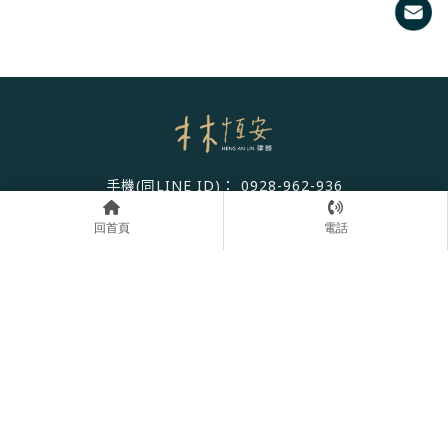
0928-962-936
臺中市西區台灣大道2段181號12樓之8
回首頁
電話
回首頁
首頁
律師介紹
服務領域
案例分享
諮詢流程
法律專欄
預約諮詢
律師事務所
法律事務所
彰化律師事務所
彰化法律事務所
和美鎮律師事務所
Designed by
揚京快客
Copyright © 2026
..
累積人氣: 82726