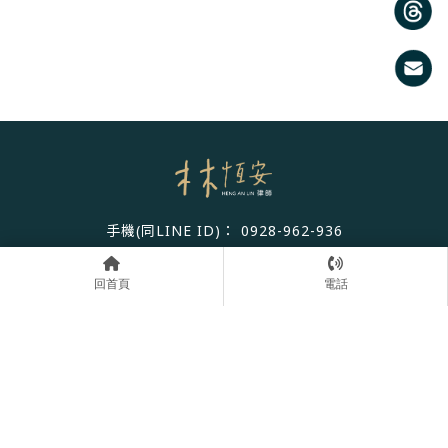
0928-962-936
臺中市西區台灣大道2段181號12樓之8
回首頁
電話
回首頁
首頁
律師介紹
服務領域
案例分享
諮詢流程
法律專欄
預約諮詢
律師事務所
法律事務所
彰化律師事務所
彰化法律事務所
和美鎮律師事務所