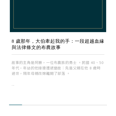
8 歲那年，大伯牽起我的手：一段超越血緣
與法律條文的布農故事
故事的主角是阿勝，一位布農族的勇士 。民國 40、50
年代，年幼的他接連遭遇變故：先是父親在他 8 歲時
過世，隔年母親改嫁離開了部落 。