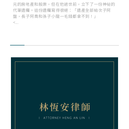
元的房地產和股票，但在他過世前，立下了一份神祕的
代筆遺囑。這份遺囑寫得很絕：「遺產全部給次子阿
盤，長子阿喬和孫子小龍一毛錢都拿不到！」
<