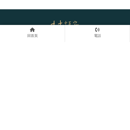
回首頁
電話
0928-962-936
臺中市西區台灣大道2段181號12樓之8
回首頁
首頁
律師介紹
服務領域
案例分享
諮詢流程
法律專欄
預約諮詢
律師事務所
法律事務所
彰化律師事務所
彰化法律事務所
和美鎮律師事務所
Designed by
揚京快客
Copyright © 2026
..
累積人氣: 82037